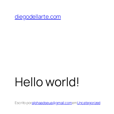
Pular
para
diegodellarte.com
o
conteúdo
Hello world!
Escrito por
alphaadseua@gmail.com
em
Uncategorized